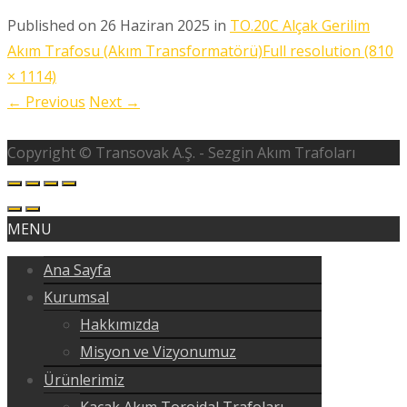
Published on
26 Haziran 2025
in
TO.20C Alçak Gerilim
Akım Trafosu (Akım Transformatörü)
Full resolution (810
× 1114)
←
Previous
Next
→
Copyright © Transovak A.Ş. - Sezgin Akım Trafoları
MENU
Ana Sayfa
Kurumsal
Hakkımızda
Misyon ve Vizyonumuz
Ürünlerimiz
Kaçak Akım Toroidal Trafoları