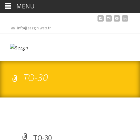
MENU
info@sezgin.web.tr
TO-30
TO-30