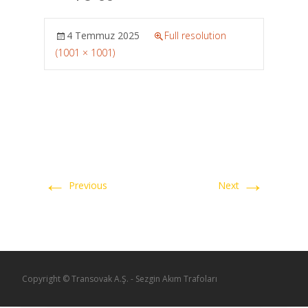
4 Temmuz 2025
Full resolution
(1001 × 1001)
←
→
Previous
Next
Copyright © Transovak A.Ş. - Sezgin Akım Trafoları